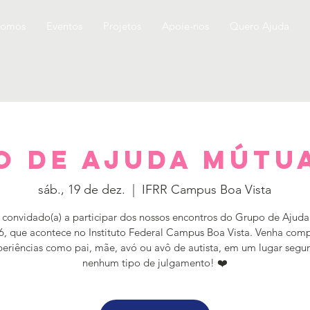
somos
Eventos
Projetos
Apoie-nos
Quero Ajuda
o de Ajuda Mútua
sáb., 19 de dez.
  |  
IFRR Campus Boa Vista
 convidado(a) a participar dos nossos encontros do Grupo de Ajud
, que acontece no Instituto Federal Campus Boa Vista. Venha comp
periências como pai, mãe, avó ou avô de autista, em um lugar segu
nenhum tipo de julgamento! ❤️