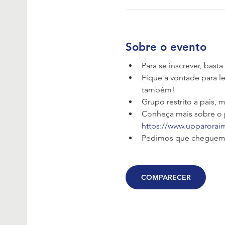
Sobre o evento
Para se inscrever, bas
Fique a vontade para l
também!
Grupo restrito a pais,
Conheça mais sobre o p
https://www.upparora
Pedimos que cheguem 
COMPARECER