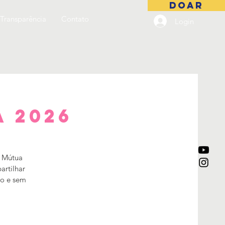
DOAR
Transparência
Contato
Login
 2026
a Mútua
artilhar
ro e sem