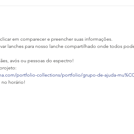
ta clicar em comparecer e preencher suas informações.
evar lanches para nosso lanche compartilhado onde todos poderã
 mães, avós ou pessoas do espectro!
rojeto: 
ima.com/portfolio-collections/portfolio/grupo-de-ajuda-mu
no horário!