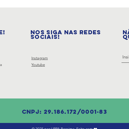
E!
NOS SIGA NAS REDES
N
SOCIAIS!
Q
Instagram
ta
Youtube
CNPJ: 29.186.172/0001-83
© 2025 por UPPA Roraima. Feito com ❤️