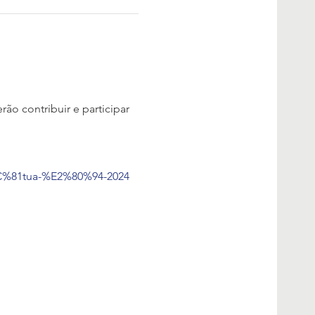
o contribuir e participar 
%CC%81tua-%E2%80%94-2024